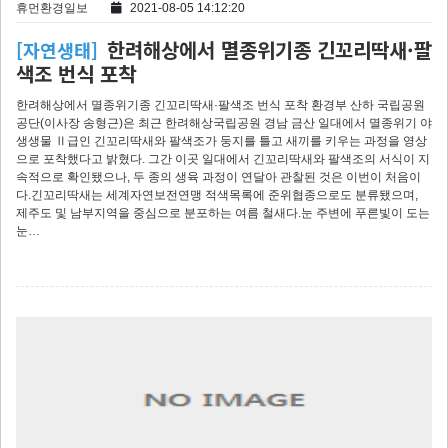
휴먼환경일보
2021-08-05 14:12:20
한려해상에서 멸종위기종 긴꼬리딱새·팔
[자연생태]
색조 번식 포착
한려해상에서 멸종위기종 긴꼬리딱새·팔색조 번식 포착 환경부 산하 국립공원
공단(이사장 송형근)은 최근 한려해상국립공원 경남 금산 일대에서 멸종위기 야
생생물 Ⅱ급인 긴꼬리딱새와 팔색조가 둥지를 틀고 새끼를 키우는 과정을 영상
으로 포착했다고 밝혔다. 그간 이곳 일대에서 긴꼬리딱새와 팔색조의 서식이 지
속적으로 확인됐으나, 두 종의 생육 과정이 연달아 관찰된 것은 이번이 처음이
다.긴꼬리딱새는 세계자연보전연맹 적색목록에 준위협종으로도 분류됐으며,
제주도 및 남부지역을 중심으로 분포하는 여름 철새다.눈 주변에 푸른빛이 도는
눈…