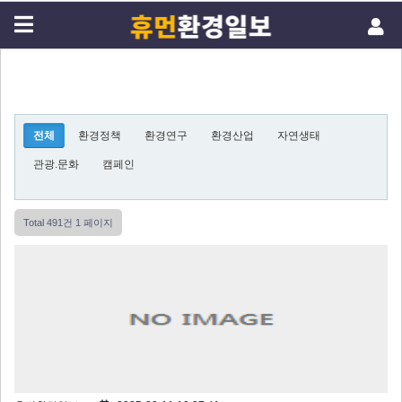
전체
환경정책
환경연구
환경산업
자연생태
관광.문화
캠페인
Total 491건
1 페이지