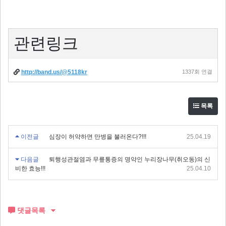
관련링크
http://band.us/@5118kr
1337회 연결
목록
이전글
심장이 허약하면 만병을 불러온다?!!!
25.04.19
다음글
퇴행성관절염과 무릎통증의 명약인 누리장나무(취오동)의 신
비한 효능!!!
25.04.10
댓글목록