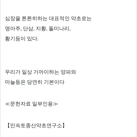
심장을 튼튼히하는 대표적인 약초로는
명아주
,
단삼
,
지황
,
돌미나리
,
황기등이 있다
.
우리가 일상 가까이하는 양파와
마늘등은 당연히 기본이다
≪
문헌자료 일부인용
≫
【
민속토종산약초연구소
】