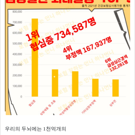
우리의 두뇌에는
1
천억개의