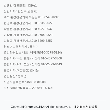
발행인 겸 편집인 : 김동호
선임기자 : 김정수(변호사)
수석 환경전문기자 하용운.010-8543-0210
한명수 환경전문기자.010-8635-2022
박철현 환경전문기자.010-4027-0037
이상묵 환경전문기자.010-2655-3323
김철규 환경전문기자.010-5299-6257
청소년보호책임자 : 류정순
휴먼환경일보 대표 : 박정완(010-3578-5324)
환경기자(부산. 진해) 박한식 010-4577-3808
환경기자(거제. 고성) 정희정 010-2779-0443
환경기자(여성단장) 김서윤
편집실장 : 성휘경
사업자등록번호 : 458-28-01008
부산 아00365 등록일 2020년 3월 6일
Copyright ©
human114.kr
All rights reserved.
개인정보처리방침