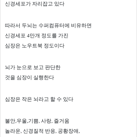
신경세포가 자리잡고 있다
따라서 두뇌는 수퍼컴퓨터에 비유하면
신경세포
4
만개 정도를 가진
심장은 노우트북 정도이다
뇌가 눈으로 보고 판단한
것을 심장이 실행한다
심장은 작은 뇌라고 할 수 있다
불안
,
우울
,
기쁨
,
사랑
,
즐거움
놀라운
,
신경질적 반응
,
공황장애
,